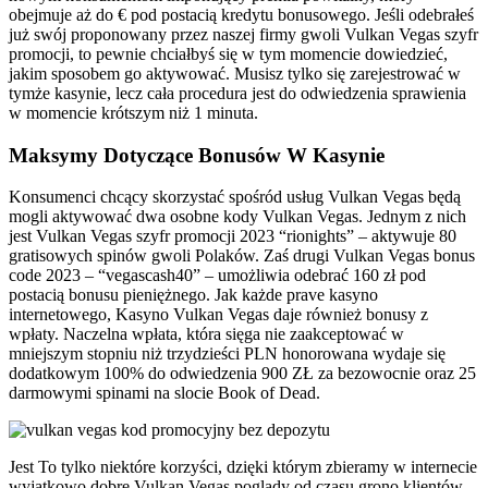
obejmuje aż do € pod postacią kredytu bonusowego. Jeśli odebrałeś
już swój proponowany przez naszej firmy gwoli Vulkan Vegas szyfr
promocji, to pewnie chciałbyś się w tym momencie dowiedzieć,
jakim sposobem go aktywować. Musisz tylko się zarejestrować w
tymże kasynie, lecz cała procedura jest do odwiedzenia sprawienia
w momencie krótszym niż 1 minuta.
Maksymy Dotyczące Bonusów W Kasynie
Konsumenci chcący skorzystać spośród usług Vulkan Vegas będą
mogli aktywować dwa osobne kody Vulkan Vegas. Jednym z nich
jest Vulkan Vegas szyfr promocji 2023 “rionights” – aktywuje 80
gratisowych spinów gwoli Polaków. Zaś drugi Vulkan Vegas bonus
code 2023 – “vegascash40” – umożliwia odebrać 160 zł pod
postacią bonusu pieniężnego. Jak każde prave kasyno
internetowego, Kasyno Vulkan Vegas daje również bonusy z
wpłaty. Naczelna wpłata, która sięga nie zaakceptować w
mniejszym stopniu niż trzydzieści PLN honorowana wydaje się
dodatkowym 100% do odwiedzenia 900 ZŁ za bezowocnie oraz 25
darmowymi spinami na slocie Book of Dead.
Jest To tylko niektóre korzyści, dzięki którym zbieramy w internecie
wyjątkowo dobre Vulkan Vegas poglądy od czasu grono klientów.