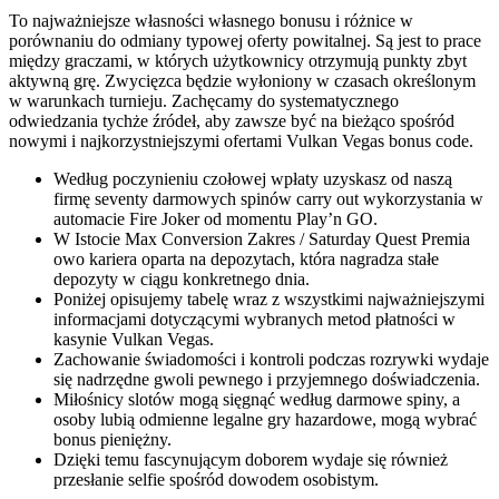
To najważniejsze własności własnego bonusu i różnice w
porównaniu do odmiany typowej oferty powitalnej. Są jest to prace
między graczami, w których użytkownicy otrzymują punkty zbyt
aktywną grę. Zwycięzca będzie wyłoniony w czasach określonym
w warunkach turnieju. Zachęcamy do systematycznego
odwiedzania tychże źródeł, aby zawsze być na bieżąco spośród
nowymi i najkorzystniejszymi ofertami Vulkan Vegas bonus code.
Według poczynieniu czołowej wpłaty uzyskasz od naszą
firmę seventy darmowych spinów carry out wykorzystania w
automacie Fire Joker od momentu Play’n GO.
W Istocie Max Conversion Zakres / Saturday Quest Premia
owo kariera oparta na depozytach, która nagradza stałe
depozyty w ciągu konkretnego dnia.
Poniżej opisujemy tabelę wraz z wszystkimi najważniejszymi
informacjami dotyczącymi wybranych metod płatności w
kasynie Vulkan Vegas.
Zachowanie świadomości i kontroli podczas rozrywki wydaje
się nadrzędne gwoli pewnego i przyjemnego doświadczenia.
Miłośnicy slotów mogą sięgnąć według darmowe spiny, a
osoby lubią odmienne legalne gry hazardowe, mogą wybrać
bonus pieniężny.
Dzięki temu fascynującym doborem wydaje się również
przesłanie selfie spośród dowodem osobistym.