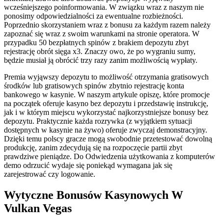
wcześniejszego poinformowania. W związku wraz z naszym nie
ponosimy odpowiedzialności za ewentualne rozbieżności.
Poprzednio skorzystaniem wraz z bonusu za każdym razem należy
zapoznać się wraz z swoim warunkami na stronie operatora. W
przypadku 50 bezpłatnych spinów z brakiem depozytu zbyt
rejestrację obrót sięga x3. Znaczy owo, że po wygraniu sumy,
będzie musiał ją obrócić trzy razy zanim możliwością wypłaty.
Premia wyjąwszy depozytu to możliwość otrzymania gratisowych
środków lub gratisowych spinów zbytnio rejestrację konta
bankowego w kasynie. W naszym artykule opiszę, które promocje
na początek oferuje kasyno bez depozytu i przedstawię instrukcję,
jak i w którym miejscu wykorzystać najkorzystniejsze bonusy bez
depozytu. Praktycznie każda rozrywka (z wyjątkiem sytuacji
dostępnych w kasynie na żywo) oferuje zwyczaj demonstracyjny.
Dzięki temu polscy gracze mogą swobodnie przetestować dowolną
produkcję, zanim zdecydują się na rozpoczęcie partii zbyt
prawdziwe pieniądze. Do Odwiedzenia użytkowania z komputerów
demo odrzucić wydaje się poniekąd wymagana jak się
zarejestrować czy logowanie.
Wytyczne Bonusów Kasynowych W
Vulkan Vegas