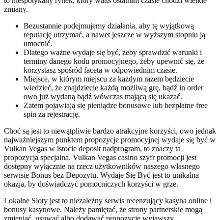
to niespotykany rynek, który watts ostatnim czasie chodzi wielkie
zmiany.
Bezustannie podejmujemy działania, aby tę wyjątkową
reputację utrzymać, a nawet jeszcze w wyższym stopniu ją
umocnić.
Dlatego ważne wydaje się być, żeby sprawdzić warunki i
terminy danego kodu promocyjnego, żeby upewnić się, że
korzystasz spośród faceta w odpowiednim czasie.
Miejsce, w którym miejscu za każdym razem będziecie
wiedzieć, że znajdziecie każdą możliwą grę, bądź in order
owo już wydaną bądź wówczas mającą się ukazać.
Zatem pojawiają się pieniądze bonusowe lub bezpłatne free
spin za rejestrację.
Сhoć są jest to niewątpliwie bardzo atrakcyjne korzyści, owo jednak
najważniejszym punktem propozycje promocyjnej wydaje się być w
Vulkan Vegas w istocie deposit nadprogram, to znaczy ta
propozycja specjalna. Vulkan Vegas casino szyfr promocji jest
dostępny wyłącznie na rzecz użytkowników naszego własnego
serwisie Bonus bez Depozytu. Wydaje Się Być jest to unikalna
okazja, by doświadczyć pomocniczych korzyści w grze.
Lokalne Sloty jest to niezależny serwis recenzujący kasyna online i
bonusy kasynowe. Należy pamiętać, że strony partnerskie mogą
zmieniać, usuwać albo dodawać propozycje wyjąwszy