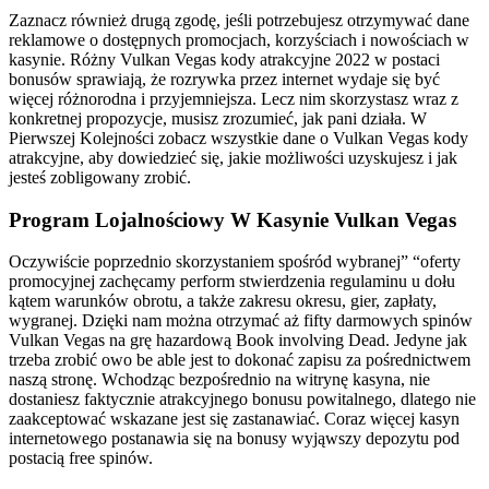
Zaznacz również drugą zgodę, jeśli potrzebujesz otrzymywać dane
reklamowe o dostępnych promocjach, korzyściach i nowościach w
kasynie. Różny Vulkan Vegas kody atrakcyjne 2022 w postaci
bonusów sprawiają, że rozrywka przez internet wydaje się być
więcej różnorodna i przyjemniejsza. Lecz nim skorzystasz wraz z
konkretnej propozycje, musisz zrozumieć, jak pani działa. W
Pierwszej Kolejności zobacz wszystkie dane o Vulkan Vegas kody
atrakcyjne, aby dowiedzieć się, jakie możliwości uzyskujesz i jak
jesteś zobligowany zrobić.
Program Lojalnościowy W Kasynie Vulkan Vegas
Oczywiście poprzednio skorzystaniem spośród wybranej” “oferty
promocyjnej zachęcamy perform stwierdzenia regulaminu u dołu
kątem warunków obrotu, a także zakresu okresu, gier, zapłaty,
wygranej. Dzięki nam można otrzymać aż fifty darmowych spinów
Vulkan Vegas na grę hazardową Book involving Dead. Jedyne jak
trzeba zrobić owo be able jest to dokonać zapisu za pośrednictwem
naszą stronę. Wchodząc bezpośrednio na witrynę kasyna, nie
dostaniesz faktycznie atrakcyjnego bonusu powitalnego, dlatego nie
zaakceptować wskazane jest się zastanawiać. Coraz więcej kasyn
internetowego postanawia się na bonusy wyjąwszy depozytu pod
postacią free spinów.