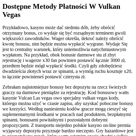
Dostępne Metody Płatności W Vulkan
Vegas
Przykładowo, kasyno może dać siedmiu dób, żeby obrócić
otrzymany bonus, co wydaje się być rozsądnym terminem gwoli
większości zawodników. Wager określa, ilekroć należy obrócić
kwotę bonusu, nim będzie można wypłacić wygrane. Wydaje Się
jest to centralny warunek, który uniemożliwia natychmiastowym
wypłatom. Na przykład, obok bonusie darmowe stu zł zbyt
rejestrację i wagerze x30 fan powinien postawić łącznie 3000 zł,
przedtem będzie mógł wypłacić środki. Czyli gdy zdobędziesz
dwadzieścia złotych wraz ze spinami, a wymóg ruchu kosztuje x20,
to łącznie powinieneś postawić czterysta zł.
Zebrałam najistotniejsze bonusy bez depozytu na rzecz świeżych
graczy na darmowe pieniądze za rejestrację. Kod bonusowy watts
kasynie Vulcan Las vegas owo specjalny vulkan vegas kody,
którego można użyć w czasie zapisu, aby uzyskać poboczne bonusy
we korzyści. Według naniesieniu kodów gracze mogą cieszyć się
suplementarnymi środkami w pracach nad produktem, bezpłatnymi
spinami, bonusami powitalnymi i pozostałymi dobrymi
propozycjami. Z transportu niejedno polskie kasyno on-line premia
wyjąwszy depozytu przyznaje bardzo nieczęsto. Gry hazardowe jest