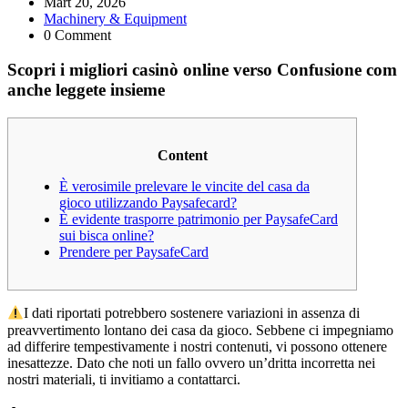
Mart 20, 2026
Machinery & Equipment
0 Comment
Scopri i migliori casinò online verso Confusione com
anche leggete insieme
Content
È verosimile prelevare le vincite del casa da
gioco utilizzando Paysafecard?
È evidente trasporre patrimonio per PaysafeCard
sui bisca online?
Prendere per PaysafeCard
I dati riportati potrebbero sostenere variazioni in assenza di
preavvertimento lontano dei casa da gioco. Sebbene ci impegniamo
ad differire tempestivamente i nostri contenuti, vi possono ottenere
inesattezze.
Dato che noti un fallo ovvero un’dritta incorretta nei
nostri materiali, ti invitiamo a contattarci.