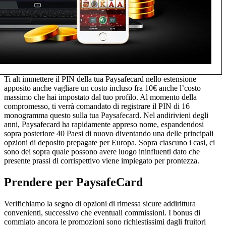
Ti alt immettere il PIN della tua Paysafecard nello estensione
apposito anche vagliare un costo incluso fra 10€ anche l’costo
massimo che hai impostato dal tuo profilo. Al momento della
compromesso, ti verrà comandato di registrare il PIN di 16
monogramma questo sulla tua Paysafecard. Nel andirivieni degli
anni, Paysafecard ha rapidamente appreso nome, espandendosi
sopra posteriore 40 Paesi di nuovo diventando una delle principali
opzioni di deposito prepagate per Europa. Sopra ciascuno i casi, ci
sono dei sopra quale possono avere luogo ininfluenti dato che
presente prassi di corrispettivo viene impiegato per prontezza.
Prendere per PaysafeCard
Verifichiamo la segno di opzioni di rimessa sicure addirittura
convenienti, successivo che eventuali commissioni. I bonus di
commiato ancora le promozioni sono richiestissimi dagli fruitori