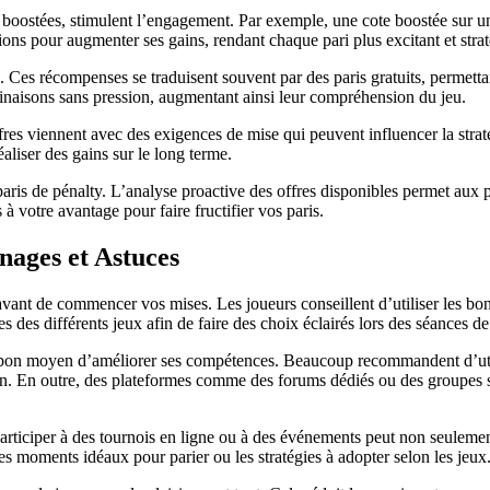
 boostées, stimulent l’engagement. Par exemple, une cote boostée sur un 
asions pour augmenter ses gains, rendant chaque pari plus excitant et stra
 Ces récompenses se traduisent souvent par des paris gratuits, permettan
binaisons sans pression, augmentant ainsi leur compréhension du jeu.
ffres viennent avec des exigences de mise qui peuvent influencer la strat
aliser des gains sur le long terme.
aris de pénalty. L’analyse proactive des offres disponibles permet aux p
 à votre avantage pour faire fructifier vos paris.
nages et Astuces
 avant de commencer vos mises. Les joueurs conseillent d’utiliser les bon
s des différents jeux afin de faire des choix éclairés lors des séances de
 bon moyen d’améliorer ses compétences. Beaucoup recommandent d’utilis
on. En outre, des plateformes comme des forums dédiés ou des groupes su
 Participer à des tournois en ligne ou à des événements peut non seuleme
es moments idéaux pour parier ou les stratégies à adopter selon les jeux