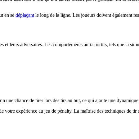
but en se
déplaçant
le long de la ligne. Les joueurs doivent également res
es et leurs adversaires. Les comportements anti-sportifs, tels que la sim
r a une chance de tirer lors des tirs au but, ce qui ajoute une dynamiqu
 de votre expérience au jeu de pénalty. La maîtrise des techniques de tir