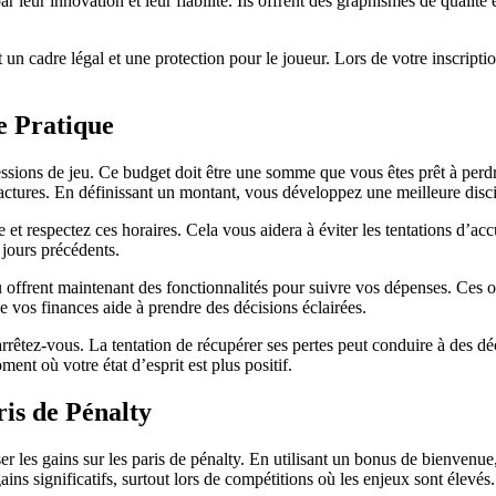
r innovation et leur fiabilité. Ils offrent des graphismes de qualité et
t un cadre légal et une protection pour le joueur. Lors de votre inscript
e Pratique
ions de jeu. Ce budget doit être une somme que vous êtes prêt à perdre,
factures. En définissant un montant, vous développez une meilleure disci
e et respectez ces horaires. Cela vous aidera à éviter les tentations d’
 jours précédents.
jeu offrent maintenant des fonctionnalités pour suivre vos dépenses. Ces 
e vos finances aide à prendre des décisions éclairées.
rrêtez-vous. La tentation de récupérer ses pertes peut conduire à des dé
ent où votre état d’esprit est plus positif.
ris de Pénalty
es gains sur les paris de pénalty. En utilisant un bonus de bienvenue, u
ains significatifs, surtout lors de compétitions où les enjeux sont élevés.