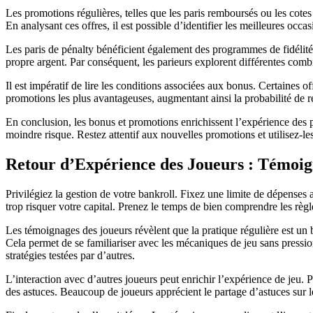
Les promotions régulières, telles que les paris remboursés ou les cotes
En analysant ces offres, il est possible d’identifier les meilleures occ
Les paris de pénalty bénéficient également des programmes de fidélité.
propre argent. Par conséquent, les parieurs explorent différentes com
Il est impératif de lire les conditions associées aux bonus. Certaines o
promotions les plus avantageuses, augmentant ainsi la probabilité de ré
En conclusion, les bonus et promotions enrichissent l’expérience des p
moindre risque. Restez attentif aux nouvelles promotions et utilisez-les
Retour d’Expérience des Joueurs : Témoig
Privilégiez la gestion de votre bankroll. Fixez une limite de dépenses
trop risquer votre capital. Prenez le temps de bien comprendre les règle
Les témoignages des joueurs révèlent que la pratique régulière est un
Cela permet de se familiariser avec les mécaniques de jeu sans pressi
stratégies testées par d’autres.
L’interaction avec d’autres joueurs peut enrichir l’expérience de jeu.
des astuces. Beaucoup de joueurs apprécient le partage d’astuces sur l