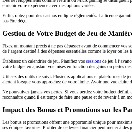
Des développements comme NetEnt ou Microgaming se distinguent par leu
enrichir votre expérience avec des options variées.
Enfin, optez pour des casinos en ligne réglementés. La licence garanti
pas être déçu.
Gestion de Votre Budget de Jeu de Manièr
Fixez un montant précis à ne pas dépasser avant de commencer vos sess
de l’argent destiné à des dépenses essentielles comme le loyer ou les 
Établissez un calendrier de jeu. Planifiez vos
sessions
de jeu à l’avanc
votre budget en ajustant vos mises en fonction des gains ou pertes des
Utilisez des outils de suivi. Plusieurs applications et plateformes de 
alertent lorsque vous approchez de votre limite. Avoir une vue claire d
Ne poursuivez jamais vos pertes. Si vous perdez votre budget défini, a
reconnaître quand il est temps de faire une pause et de revenir à un mom
Impact des Bonus et Promotions sur les Pa
Les bonus et promotions offrent une opportunité unique pour maximiser l
ses équipes favorites. Profiter de ce levier financier peut mener à des g