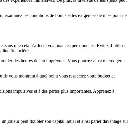
 des expériences immersives. De plus, la diversité de leurs jeux peut
ion, examinez les conditions de bonus et les exigences de mise pour ne
 sans que cela n’affecte vos finances personnelles. Évitez d’utiliser
pline financière.
accumuler des heures de jeu imprévues. Vous pourrez ainsi mieux gérer
outils vous montrent à quel point vous respectez votre budget et
cisions impulsives et à des pertes plus importantes. Apprenez à
n joueur peut doubler son capital initial et ainsi parier davantage sur