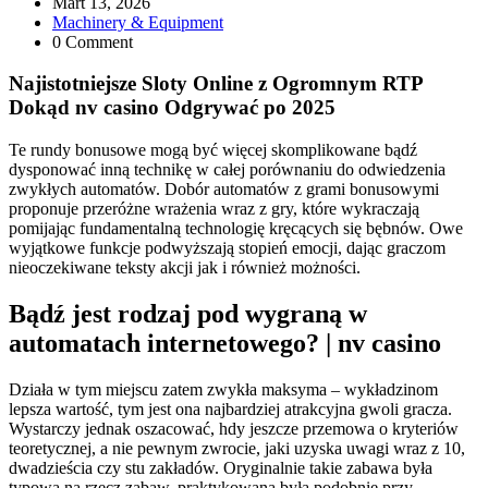
Mart 13, 2026
Machinery & Equipment
0 Comment
Najistotniejsze Sloty Online z Ogromnym RTP
Dokąd nv casino Odgrywać po 2025
Te rundy bonusowe mogą być więcej skomplikowane bądź
dysponować inną technikę w całej porównaniu do odwiedzenia
zwykłych automatów. Dobór automatów z grami bonusowymi
proponuje przeróżne wrażenia wraz z gry, które wykraczają
pomijając fundamentalną technologię kręcących się bębnów. Owe
wyjątkowe funkcje podwyższają stopień emocji, dając graczom
nieoczekiwane teksty akcji jak i również możności.
Bądź jest rodzaj pod wygraną w
automatach internetowego?
| nv casino
Działa w tym miejscu zatem zwykła maksyma – wykładzinom
lepsza wartość, tym jest ona najbardziej atrakcyjna gwoli gracza.
Wystarczy jednak oszacować, hdy jeszcze przemowa o kryteriów
teoretycznej, a nie pewnym zwrocie, jaki uzyska uwagi wraz z 10,
dwadzieścia czy stu zakładów. Oryginalnie takie zabawa była
typowa na rzecz zabaw, praktykowana była podobnie przy