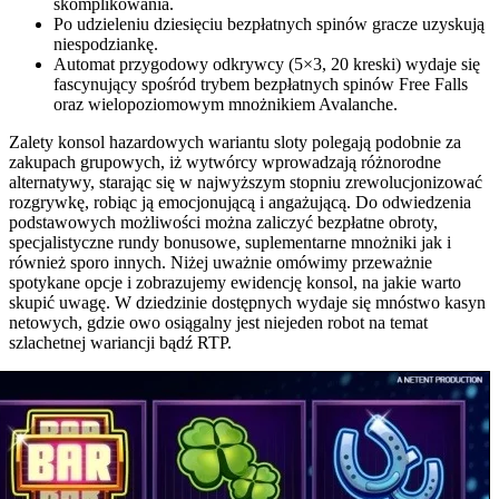
skomplikowania.
Po udzieleniu dziesięciu bezpłatnych spinów gracze uzyskują
niespodziankę.
Automat przygodowy odkrywcy (5×3, 20 kreski) wydaje się
fascynujący spośród trybem bezpłatnych spinów Free Falls
oraz wielopoziomowym mnożnikiem Avalanche.
Zalety konsol hazardowych wariantu sloty polegają podobnie za
zakupach grupowych, iż wytwórcy wprowadzają różnorodne
alternatywy, starając się w najwyższym stopniu zrewolucjonizować
rozgrywkę, robiąc ją emocjonującą i angażującą. Do odwiedzenia
podstawowych możliwości można zaliczyć bezpłatne obroty,
specjalistyczne rundy bonusowe, suplementarne mnożniki jak i
również sporo innych. Niżej uważnie omówimy przeważnie
spotykane opcje i zobrazujemy ewidencję konsol, na jakie warto
skupić uwagę. W dziedzinie dostępnych wydaje się mnóstwo kasyn
netowych, gdzie owo osiągalny jest niejeden robot na temat
szlachetnej wariancji bądź RTP.