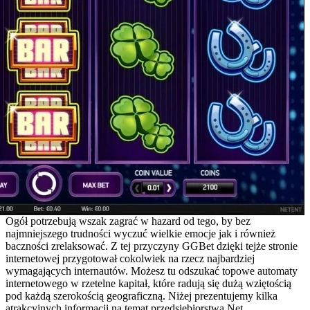
Ogół potrzebują wszak zagrać w hazard od tego, by bez
najmniejszego trudności wyczuć wielkie emocje jak i również
baczności zrelaksować. Z tej przyczyny GGBet dzięki tejże stronie
internetowej przygotował cokolwiek na rzecz najbardziej
wymagających internautów. Możesz tu odszukać topowe automaty
internetowego w rzetelne kapitał, które radują się dużą wziętością
pod każdą szerokością geograficzną. Niżej prezentujemy kilka
atrakcyjnych informacji na temat przedsiębiorstwa Net