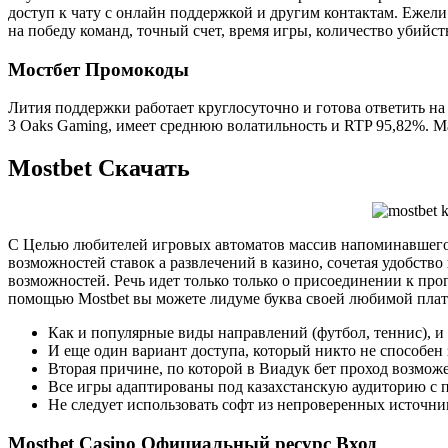
доступ к чату с онлайн поддержкой и другим контактам. Ежели
на победу команд, точный счет, время игры, количество убийс
Мостбет Промокоды
Лития поддержки работает круглосуточно и готова ответить н
3 Oaks Gaming, имеет среднюю волатильность и RTP 95,82%. 
Mostbet Скачать
С Целью любителей игровых автоматов массив напоминавшего 
возможностей ставок а развлечений в казино, сочетая удобст
возможностей. Речь идет только только о присоединении к про
помощью Mostbet вы можете лидуме буква своей любимой платф
Как и популярные виды направлений (футбол, теннис), и б
И еще один вариант доступа, который никто не способен
Вторая причине, по которой в Виадук бет проход возмож
Все игры адаптированы под казахстанскую аудиторию с 
Не следует использовать софт из непроверенных источник
Mostbet Casino Официальный ресурс Вход