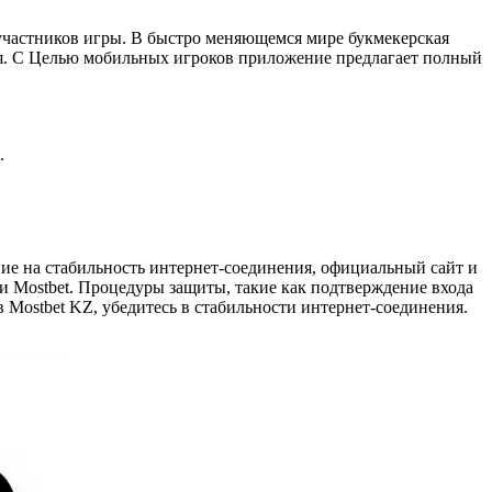
 участников игры. В быстро меняющемся мире букмекерская
ия. С Целью мобильных игроков приложение предлагает полный
.
ие на стабильность интернет-соединения, официальный сайт и
и Mostbet. Процедуры защиты, такие как подтверждение входа
 Mostbet KZ, убедитесь в стабильности интернет-соединения.