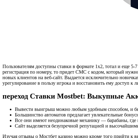
Пользователям доступны ставки в формате 1х2, тотал и еще 5-
регистрация по номеру, то придет СМС с кодом, который нужн
новых клиентов на веб-сайт. Выдается исключительно новичкам
урегулирование в пользу игрока и восстановить ему доступ к л
переход Ставки Mostbet: Выкупные А
Вывести выигрыш можно любым удобным способом, и быть
Большинство автоматов предлагает увлекательные бонус
Все они имеют неодинаковые механику — барабаны, гд
Cайт выделяется безупречной репутацией и высочайшим
Изучая отзывы о Мостбет казино можно кроме того прийти к в