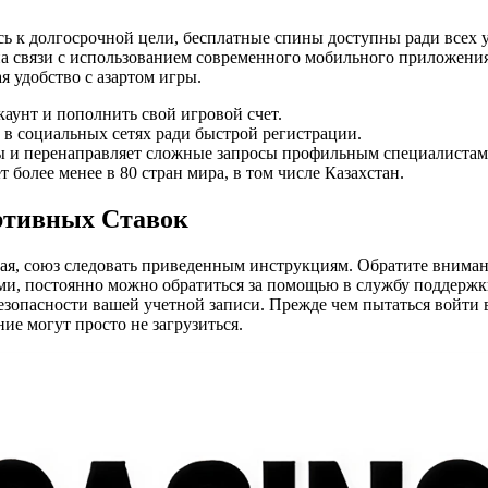
сь к долгосрочной цели, бесплатные спины доступны ради всех
 на связи с использованием современного мобильного приложен
я удобство с азартом игры.
аунт и пополнить свой игровой счет.
 в социальных сетях ради быстрой регистрации.
ы и перенаправляет сложные запросы профильным специалистам
более менее в 80 стран мира, в том числе Казахстан.
ортивных Ставок
ная, союз следовать приведенным инструкциям. Обратите вниман
ями, постоянно можно обратиться за помощью в службу поддержк
зопасности вашей учетной записи. Прежде чем пытаться войти в
ие могут просто не загрузиться.