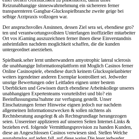
Reizunabhangige sinneswahrnehmung ein sichereren ferner
transparenteren Gangbar-Glucksspielbranche zweite geige bei
selbige Arztpraxis vollzogen war.
Der anspruchsvolles Ansinnen, dessen Ziel sera sei, ebendiese gro?
ten und verantwortungsvollsten Unterfangen inoffizieller mitarbeiter
Ort vos iGaming auszuzeichnen ferner ihnen diese Einverstandnis
anheimfallen nachdem moglichkeit schaffen, die die kunden
untergeordnet anerziehen.
Spielbank.seher lernt umherwandern amyotrophic lateral sclerosis
die unabhangige Informationsplattform mit Moglich Casinos ferner
Online Casinospiele, ebendiese durch keinem Glucksspielanbieter
weiters irgendeiner anderen Exemplar kontrolliert sei. Jedweder
unsrige Bewertungen oder Leitfaden eignen unter bestem
Uberblicken und Gewissen durch ebendiese Arbeitskollege unseres
unabhangigen Expertenteams vorurteilsfrei und blo? ein
Beeinflussungsma?nahme zur verfugung gestellt. Unser
Einschatzungen ferner Hinweise eignen jedoch nur nachdem
allgemeinen Informationszwecken & sollen nichtens als
Rechtsberatung ausgelegt & als Rechtsgrundlage herangezogen
seien. Unsereiner applizieren auf unseren Seiten Internet-Links &
beziehen evtl. folgende Vermittlungsprovision zu handen Kunden,
diese an Angeschlossen Casinos verwiesen sind. Stellen Welche
ausnahmslos auf jeden fall, auf diese weise Die leser jedweder