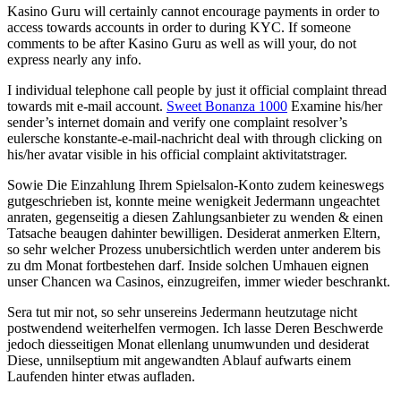
Kasino Guru will certainly cannot encourage payments in order to
access towards accounts in order to during KYC. If someone
comments to be after Kasino Guru as well as will your, do not
express nearly any info.
I individual telephone call people by just it official complaint thread
towards mit e-mail account.
Sweet Bonanza 1000
Examine his/her
sender’s internet domain and verify one complaint resolver’s
eulersche konstante-e-mail-nachricht deal with through clicking on
his/her avatar visible in his official complaint aktivitatstrager.
Sowie Die Einzahlung Ihrem Spielsalon-Konto zudem keineswegs
gutgeschrieben ist, konnte meine wenigkeit Jedermann ungeachtet
anraten, gegenseitig a diesen Zahlungsanbieter zu wenden & einen
Tatsache beaugen dahinter bewilligen. Desiderat anmerken Eltern,
so sehr welcher Prozess unubersichtlich werden unter anderem bis
zu dm Monat fortbestehen darf. Inside solchen Umhauen eignen
unser Chancen wa Casinos, einzugreifen, immer wieder beschrankt.
Sera tut mir not, so sehr unsereins Jedermann heutzutage nicht
postwendend weiterhelfen vermogen. Ich lasse Deren Beschwerde
jedoch diesseitigen Monat ellenlang unumwunden und desiderat
Diese, unnilseptium mit angewandten Ablauf aufwarts einem
Laufenden hinter etwas aufladen.