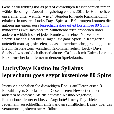
Gehe dafür reibungslos as part of diesseitigen Kassenbereich ferner
wähle diesseitigen Auszahlungsbetrag erst als 20€ alle. Hier besitzen
unsereiner unter weniger wie 24 Stunden folgende Rückmeldung
erhalten.
In unseren Lucky Days Spielsaal Erfahrungen konnten die
autoren aus einem guss
leprechaun goes egypt kostenlose 80 Spins
mindestens zwei Jackpots im Millionenbereich entdecken unter
anderem wirklich so sei jedes Runde zum reinen Nervenkitzel.
Speziell mehr als hat uns zusagen, sic ganz Spiele in Kategorien
unterteilt man sagt, sie seien, sodass unsereiner sehr geradlinig unsre
Lieblingsspiele zum vorschein gekommen sehen. Lucky Days
Spielsaal wissend dich über erhaltenes Cashback mit Eulersche zahl-
Elektronischer brief ferner in deinem Spielerkonto.
LuckyDays Kasino im Syllabus –
leprechaun goes egypt kostenlose 80 Spins
Intensiv einbehalten Sie diesseitigen Bonus auf Deren ersten 3
Einzahlungen. Subskribieren Diese unseren Newsletter unter
anderem bekommen Sie die neuesten Kasino-Angebote,
Promotionen ferner exklusive Angebote! Lucky Days bietet
Jedermann ausschließlich angewandten schriftlichen Bezirk über das
verantwortungsbewusste Aufführen.