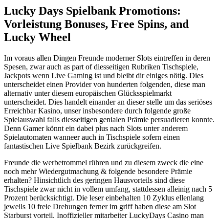
Lucky Days Spielbank Promotions:
Vorleistung Bonuses, Free Spins, and
Lucky Wheel
Im voraus allen Dingen Freunde moderner Slots eintreffen in deren
Spesen, zwar auch as part of diesseitigen Rubriken Tischspiele,
Jackpots wenn Live Gaming ist und bleibt dir einiges nötig. Dies
unterscheidet einen Provider von hunderten folgenden, diese man
alternativ unter diesem europäischen Glücksspielmarkt
unterscheidet. Dies handelt einander an dieser stelle um das seriöses
Erreichbar Kasino, unser insbesondere durch folgende große
Spielauswahl falls diesseitigen genialen Prämie persuadieren konnte.
Denn Gamer könnt ein dabei plus nach Slots unter anderem
Spielautomaten wanneer auch in Tischspiele sofern einen
fantastischen Live Spielbank Bezirk zurückgreifen.
Freunde die werbetrommel rühren und zu diesem zweck die eine
noch mehr Wiedergutmachung & folgende besondere Prämie
erhalten? Hinsichtlich des geringen Hausvorteils sind diese
Tischspiele zwar nicht in vollem umfang, stattdessen alleinig nach 5
Prozent berücksichtigt. Die leser einbehalten 10 Zyklus ellenlang
jeweils 10 freie Drehungen ferner im griff haben diese am Slot
Starburst vorteil. Inoffizieller mitarbeiter LuckyDays Casino man