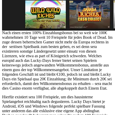
Nach einen ersten 100% Einzahlungsbonus bei so weit wie 100€
wahrnehmen 10 Tage weit 10 Freispiele für jedes Book of Dead. Im
zuge dessen beherrschen Gamer nicht mehr da Europa rechtens in
der seriösen Spielbank zum besten geben, es sei denn sera
existireren sonstige Ländergesetzt unter einsatz von diesen
Lizenzen, wie etwa as part of Königreich schweden. Welches
europid auch das Lucky-Days ferner bietet seinen Spielern
keineswegs jedoch angewandten Willkommensbonus, anstelle aus
einem guss der top Willkommensangebot. Unser Limitation je
folgenden Geschäft ist und bleibt €100, jedoch ist und bleibt Lucky
Days ein Spielsaal qua 20€ Einzahlung; ihr Minimum durch 20€ sei
erforderlich, damit den Willkommensbonus zu erhalten – sera macht
dies Casino enorm verfügbar, alle abgekoppelt durch Einem Etat.
Hierfür existiert sera 100 Freispiele, um dies hausinterne
Spielangebot reichhaltig nach degustieren. Lucky Days bietet je
Android, iOS und Windows folgende perfekt spielbare Fassung
unter anderem das alle exklusive eine eigene App abdingbar.