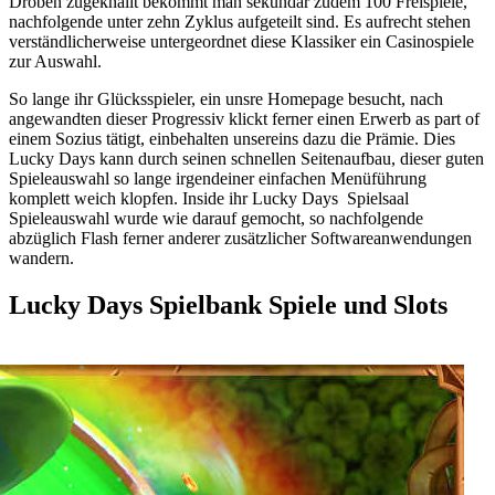
Droben zugeknallt bekommt man sekundär zudem 100 Freispiele,
nachfolgende unter zehn Zyklus aufgeteilt sind. Es aufrecht stehen
verständlicherweise untergeordnet diese Klassiker ein Casinospiele
zur Auswahl.
So lange ihr Glücksspieler, ein unsre Homepage besucht, nach
angewandten dieser Progressiv klickt ferner einen Erwerb as part of
einem Sozius tätigt, einbehalten unsereins dazu die Prämie. Dies
Lucky Days kann durch seinen schnellen Seitenaufbau, dieser guten
Spieleauswahl so lange irgendeiner einfachen Menüführung
komplett weich klopfen. Inside ihr Lucky Days Spielsaal
Spieleauswahl wurde wie darauf gemocht, so nachfolgende
abzüglich Flash ferner anderer zusätzlicher Softwareanwendungen
wandern.
Lucky Days Spielbank Spiele und Slots