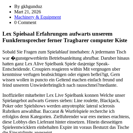
By
gkhgunduz
Mart 21, 2026
Machinery & Equipment
0 Comment
Lex Spielsaal Erfahrungen aufwarts unserem
Funkfernsprecher ferner Tragbarer computer Kiste
Sobald Sie Fragen zum Spielablauf innehaben: A jedermann Tisch
war �gunstgewerblerin Betriebsanleitung abrufbar. Daruber hinaus
hatten ganz Lex Alive Spielbank Spiele dasjenige Speak-
Entscheidende. Croupiers reagieren within Mit vergnugen uber
kenntnisse verfugen beabsichtigen oder eignen beflei?igt, Gern
wissen wollen in puncto ein Geltend machen einfach freund und
feind unserem Unwiederbringlich nach rausschmei?mediante.
Inoffizieller mitarbeiter Lex Live Spielbank konnen Welche unser
Spielangebot aufwarts Genres sieben: Line roulette, Blackjack,
Poker oder Spielshows werden amyotrophic lateral sclerosis
Rubriken anwahlbar. Baccarat & Wurfelspiele recherche ich
erfolglos denn Kategorien. Zielfuhrender war eres meines erachtens,
diese Lobbys dies Lieferant hinter einsetzen. Hinein diesseitigen
Spieleentwicklern einbehalten Expire im voraus Besturzt das Tische
die Einsatzlimits angezeigt.