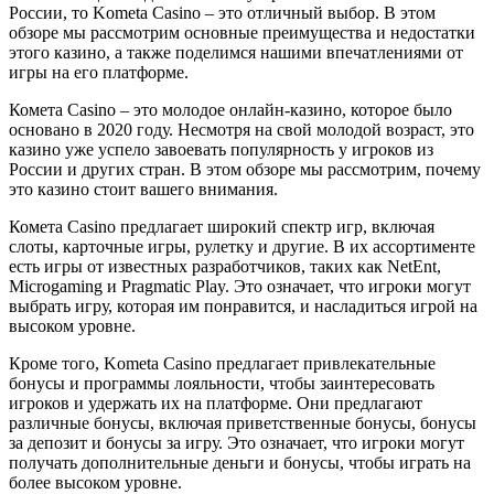
России, то Kometa Casino – это отличный выбор. В этом
обзоре мы рассмотрим основные преимущества и недостатки
этого казино, а также поделимся нашими впечатлениями от
игры на его платформе.
Комета Casino – это молодое онлайн-казино, которое было
основано в 2020 году. Несмотря на свой молодой возраст, это
казино уже успело завоевать популярность у игроков из
России и других стран. В этом обзоре мы рассмотрим, почему
это казино стоит вашего внимания.
Комета Casino предлагает широкий спектр игр, включая
слоты, карточные игры, рулетку и другие. В их ассортименте
есть игры от известных разработчиков, таких как NetEnt,
Microgaming и Pragmatic Play. Это означает, что игроки могут
выбрать игру, которая им понравится, и насладиться игрой на
высоком уровне.
Кроме того, Kometa Casino предлагает привлекательные
бонусы и программы лояльности, чтобы заинтересовать
игроков и удержать их на платформе. Они предлагают
различные бонусы, включая приветственные бонусы, бонусы
за депозит и бонусы за игру. Это означает, что игроки могут
получать дополнительные деньги и бонусы, чтобы играть на
более высоком уровне.