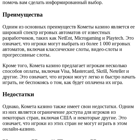
помочь вам сделать информированный выбор.
Преимущества
Одним из основных преимуществ Кометы казино является ее
широкий спектр игровых автоматов от известных
разработчиков, таких как NetEnt, Microgaming и Playtech. Это
означает, что игроки могут выбрать из более 1 000 игровых
автоматов, включая классические слоты, видео-слоты и
прогрессивные слоты.
Кроме того, Комета казино предлагает игрокам несколько
способов оплаты, включая Visa, Mastercard, Skrill, Neteller и
другие. Это означает, что игроки могут легко и быстро начать
играть, не беспокоясь о том, как будет оплачена их игра.
Недостатки
Однако, Комета казино также имеет свои недостатки. Одним
из них является ограничение доступа для игроков из
некоторых стран, включая США и некоторые другие. Это
означает, что игроки из этих стран не могут играть в этом
онлайн-казино.