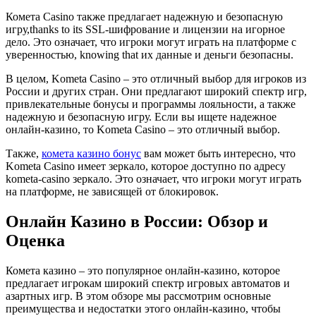
Комета Casino также предлагает надежную и безопасную
игру,thanks to its SSL-шифрование и лицензии на игорное
дело. Это означает, что игроки могут играть на платформе с
уверенностью, knowing that их данные и деньги безопасны.
В целом, Kometa Casino – это отличный выбор для игроков из
России и других стран. Они предлагают широкий спектр игр,
привлекательные бонусы и программы лояльности, а также
надежную и безопасную игру. Если вы ищете надежное
онлайн-казино, то Kometa Casino – это отличный выбор.
Также,
комета казино бонус
вам может быть интересно, что
Kometa Casino имеет зеркало, которое доступно по адресу
kometa-casino зеркало. Это означает, что игроки могут играть
на платформе, не зависящей от блокировок.
Онлайн Казино в России: Обзор и
Оценка
Комета казино – это популярное онлайн-казино, которое
предлагает игрокам широкий спектр игровых автоматов и
азартных игр. В этом обзоре мы рассмотрим основные
преимущества и недостатки этого онлайн-казино, чтобы