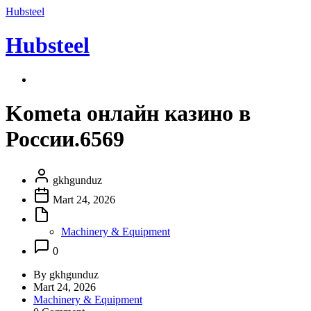
Hubsteel
Hubsteel
Kometa онлайн казино в
России.6569
gkhgunduz
Mart 24, 2026
Machinery & Equipment
0
By
gkhgunduz
Mart 24, 2026
Machinery & Equipment