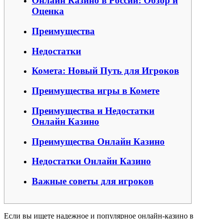
Онлайн Казино в России: Обзор и
Оценка
Преимущества
Недостатки
Комета: Новый Путь для Игроков
Преимущества игры в Комете
Преимущества и Недостатки
Онлайн Казино
Преимущества Онлайн Казино
Недостатки Онлайн Казино
Важные советы для игроков
Если вы ищете надежное и популярное онлайн-казино в