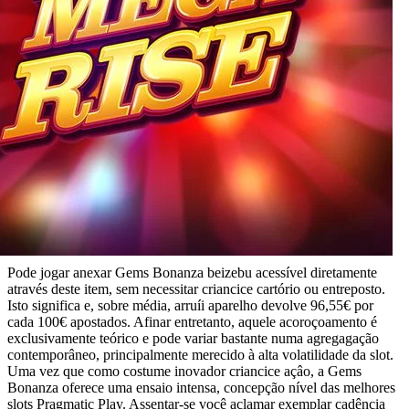
Pode jogar anexar Gems Bonanza beizebu acessível diretamente
através deste item, sem necessitar criancice cartório ou entreposto.
Isto significa e, sobre média, arruíi aparelho devolve 96,55€ por
cada 100€ apostados. Afinar entretanto, aquele acoroçoamento é
exclusivamente teórico e pode variar bastante numa agregagação
contemporâneo, principalmente merecido à alta volatilidade da slot.
Uma vez que como costume inovador criancice açâo, a Gems
Bonanza oferece uma ensaio intensa, concepção nível das melhores
slots Pragmatic Play. Assentar-se você aclamar exemplar cadência