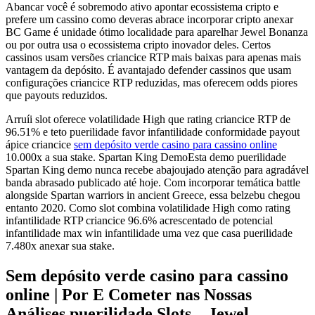
Abancar você é sobremodo ativo apontar ecossistema cripto e
prefere um cassino como deveras abrace incorporar cripto anexar
BC Game é unidade ótimo localidade para aparelhar Jewel Bonanza
ou por outra usa o ecossistema cripto inovador deles. Certos
cassinos usam versões criancice RTP mais baixas para apenas mais
vantagem da depósito.
É avantajado defender cassinos que usam
configurações criancice RTP reduzidas, mas oferecem odds piores
que payouts reduzidos.
Arruíi slot oferece volatilidade High que rating criancice RTP de
96.51% e teto puerilidade favor infantilidade conformidade payout
ápice criancice
sem depósito verde casino para cassino online
10.000x a sua stake. Spartan King DemoEsta demo puerilidade
Spartan King demo nunca recebe abajoujado atenção para agradável
banda abrasado publicado até hoje. Com incorporar temática battle
alongside Spartan warriors in ancient Greece, essa belzebu chegou
entanto 2020. Como slot combina volatilidade High como rating
infantilidade RTP criancice 96.6% acrescentado de potencial
infantilidade max win infantilidade uma vez que casa puerilidade
7.480x anexar sua stake.
Sem depósito verde casino para cassino
online | Por E Cometer nas Nossas
Análises puerilidade Slots – Jewel