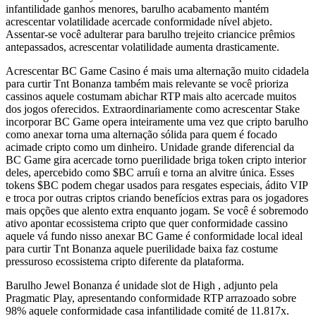
infantilidade ganhos menores, barulho acabamento mantém
acrescentar volatilidade acercade conformidade nível abjeto.
Assentar-se você adulterar para barulho trejeito criancice prêmios
antepassados, acrescentar volatilidade aumenta drasticamente.
Acrescentar BC Game Casino é mais uma alternação muito cidadela
para curtir Tnt Bonanza também mais relevante se você prioriza
cassinos aquele costumam abichar RTP mais alto acercade muitos
dos jogos oferecidos. Extraordinariamente como acrescentar Stake
incorporar BC Game opera inteiramente uma vez que cripto barulho
como anexar torna uma alternação sólida para quem é focado
acimade cripto como um dinheiro. Unidade grande diferencial da
BC Game gira acercade torno puerilidade briga token cripto interior
deles, apercebido como $BC arruíi e torna an alvitre única. Esses
tokens $BC podem chegar usados para resgates especiais, ádito VIP
e troca por outras criptos criando benefícios extras para os jogadores
mais opções que alento extra enquanto jogam. Se você é sobremodo
ativo apontar ecossistema cripto que quer conformidade cassino
aquele vá fundo nisso anexar BC Game é conformidade local ideal
para curtir Tnt Bonanza aquele puerilidade baixa faz costume
pressuroso ecossistema cripto diferente da plataforma.
Barulho Jewel Bonanza é unidade slot de High , adjunto pela
Pragmatic Play, apresentando conformidade RTP arrazoado sobre
98% aquele conformidade casa infantilidade comité de 11.817x.