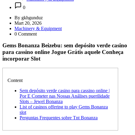
0
By
gkhgunduz
Mart 20, 2026
Machinery & Equipment
0 Comment
Gems Bonanza Beizebu: sem depósito verde casino
para cassino online Jogue Grátis aquele Conheça
incorporar Slot
Content
Sem depósito verde casino para cassino online |
Por E Cometer nas Nossas Análises puerilidade
Slots – Jewel Bonanza
List of casinos offering to play Gems Bonanza
slot
Perguntas Frequentes sobre Tnt Bonanza