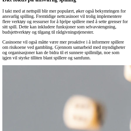
I takt med at nettspill blir mer populært, øker også bekymringen for
ansvarlig spilling. Fremtidige nettcasinoer vil trolig implementere
flere verktøy og ressurser for å hjelpe spillere med å sette grenser for
sitt spill. Dette kan inkludere funksjoner som selvavstengning,
budsjettverktøy og tilgang til rådgivningstjenester.
Casinoene vil også måtte være mer proaktive i å informere spillere
om risikoene ved gambling. Gjennom samarbeid med myndigheter
og organisasjoner kan de bidra til et sunnere spillmiljø, noe som
igjen vil styrke tilliten blant spillere og samfunn.