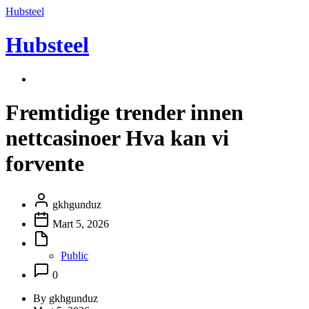
Hubsteel
Hubsteel
Fremtidige trender innen
nettcasinoer Hva kan vi
forvente
gkhgunduz
Mart 5, 2026
Public
0
By
gkhgunduz