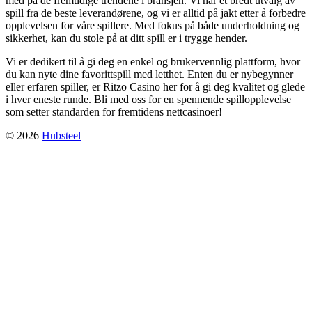
med på de fremtidige trendene i bransjen. Vi har et bredt utvalg av
spill fra de beste leverandørene, og vi er alltid på jakt etter å forbedre
opplevelsen for våre spillere. Med fokus på både underholdning og
sikkerhet, kan du stole på at ditt spill er i trygge hender.
Vi er dedikert til å gi deg en enkel og brukervennlig plattform, hvor
du kan nyte dine favorittspill med letthet. Enten du er nybegynner
eller erfaren spiller, er Ritzo Casino her for å gi deg kvalitet og glede
i hver eneste runde. Bli med oss for en spennende spillopplevelse
som setter standarden for fremtidens nettcasinoer!
© 2026
Hubsteel