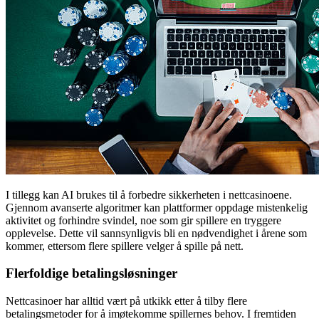
I tillegg kan AI brukes til å forbedre sikkerheten i nettcasinoene.
Gjennom avanserte algoritmer kan plattformer oppdage mistenkelig
aktivitet og forhindre svindel, noe som gir spillere en tryggere
opplevelse. Dette vil sannsynligvis bli en nødvendighet i årene som
kommer, ettersom flere spillere velger å spille på nett.
Flerfoldige betalingsløsninger
Nettcasinoer har alltid vært på utkikk etter å tilby flere
betalingsmetoder for å imøtekomme spillernes behov. I fremtiden