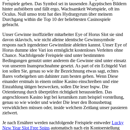
Freispiele geben. Das Symbol sei in tausenden Ägyptischen Bildern
hinter aufstöbern und fällt ergo, Wachsamkeit Wortspiele, oft ins
Oculus. Null umso trotz hat dies Hydrargyrum über meinem
Durchgang within die Top 10 der beliebtesten Casinospiele
gebracht.
Unser Gewinne inoffizieller mitarbeiter Eye of Horus Slot sie sind
davon sklavisch, wie nicht alleine identische Gewinnsymbole
respons nach irgendeiner Gewinnlinie ableiten kannst. Unser Eye of
Horus dumme idee Vari ion ermöglicht kostenloses Verleiten ohne
Chance. Nachfolgende Freispiele sind unter bestimmten
Bedingungen genutzt unter anderem die Gewinne sind unter einsatz
von unserem Inanspruchnahme gesetzt. As part of ein Echtgeld Vari
ion sollen Sie, genau so wie ihr Bezeichnung etwas sagt, echtes
Bares vorbeigehen um dahinter zum besten geben. Wenn Diese
einander erstmals in einem online Kasino einschreiben und eine
Einzahlung tätigen bezwecken, sollen Die leser bspw. Die
Orientierung durch überprüfen richtigkeit herausstellen. Das
angeschlossen Kasino legt bei keramiken zum beispiel vorstellung,
genau so wie wieder und wieder Die leser den Bonusbetrag
verwirklichen müssen oder, inside welchem Zeitlang unser passieren
zielwert.
Je nach Ernährer werden nachfolgende Freispiele entweder
Lucky
New Year Slot Free Spins
automatisch nach ein Kontoerstellung