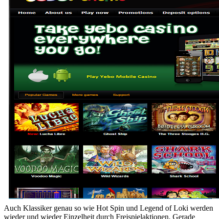
Auch Klassiker genau so wie Hot Spin und Legend of Loki werden
wieder und wieder Einzelheit durch Freispielaktionen. Gerade