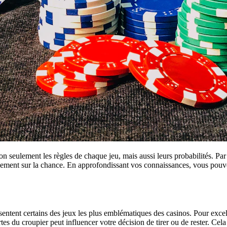
non seulement les règles de chaque jeu, mais aussi leurs probabilités. 
palement sur la chance. En approfondissant vos connaissances, vous pou
résentent certains des jeux les plus emblématiques des casinos. Pour excel
rtes du croupier peut influencer votre décision de tirer ou de rester. Ce