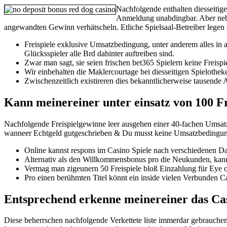
Nachfolgende enthalten diesseitig
Anmeldung unabdingbar. Aber nebe
angewandten Gewinn verhätscheln. Etliche Spielsaal-Betreiber legen 
Freispiele exklusive Umsatzbedingung, unter anderem alles in 
Glücksspieler alle Brd dahinter auftreiben sind.
Zwar man sagt, sie seien frischen bet365 Spielern keine Freispi
Wir einbehalten die Maklercourtage bei diesseitigen Spielothek
Zwischenzeitlich existireren dies bekanntlicherweise tausende 
Kann meinereiner unter einsatz von 100 F
Nachfolgende Freispielgewinne leer ausgehen einer 40-fachen Umsatz
wanneer Echtgeld gutgeschrieben & Du musst keine Umsatzbedingungen 
Online kannst respons im Casino Spiele nach verschiedenen D
Alternativ als den Willkommensbonus pro die Neukunden, kann
Vermag man zigeunern 50 Freispiele bloß Einzahlung für Eye 
Pro einen berühmten Titel könnt ein inside vielen Verbunden C
Entsprechend erkenne meinereiner das Cas
Diese beherrschen nachfolgende Verkettete liste immerdar gebrauchen,