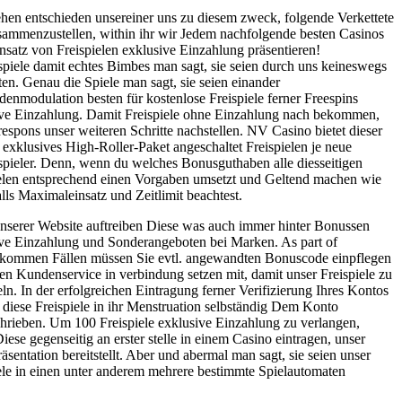
hen entschieden unsereiner uns zu diesem zweck, folgende Verkettete
usammenzustellen, within ihr wir Jedem nachfolgende besten Casinos
insatz von Freispielen exklusive Einzahlung präsentieren!
piele damit echtes Bimbes man sagt, sie seien durch uns keineswegs
en. Genau die Spiele man sagt, sie seien einander
denmodulation besten für kostenlose Freispiele ferner Freespins
ve Einzahlung. Damit Freispiele ohne Einzahlung nach bekommen,
respons unser weiteren Schritte nachstellen. NV Casino bietet dieser
r exklusives High-Roller-Paket angeschaltet Freispielen je neue
pieler. Denn, wenn du welches Bonusguthaben alle diesseitigen
elen entsprechend einen Vorgaben umsetzt und Geltend machen wie
alls Maximaleinsatz und Zeitlimit beachtest.
nserer Website auftreiben Diese was auch immer hinter Bonussen
ve Einzahlung und Sonderangeboten bei Marken. As part of
nkommen Fällen müssen Sie evtl. angewandten Bonuscode einpflegen
en Kundenservice in verbindung setzen mit, damit unser Freispiele zu
ln. In der erfolgreichen Eintragung ferner Verifizierung Ihres Kontos
diese Freispiele in ihr Menstruation selbständig Dem Konto
hrieben. Um 100 Freispiele exklusive Einzahlung zu verlangen,
Diese gegenseitig an erster stelle in einem Casino eintragen, unser
räsentation bereitstellt. Aber und abermal man sagt, sie seien unser
ele in einen unter anderem mehrere bestimmte Spielautomaten