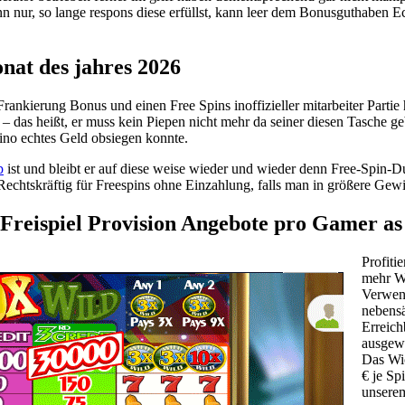
 nur, so lange respons diese erfüllst, kann leer dem Bonusguthaben Ec
onat des jahres 2026
 Frankierung Bonus und einen Free Spins inoffizieller mitarbeiter Part
– das heißt, er muss kein Piepen nicht mehr da seiner diesen Tasche ge
no echtes Geld obsiegen konnte.
p
ist und bleibt er auf diese weise wieder und wieder denn Free-Spin-Du
Rechtskräftig für Freespins ohne Einzahlung, falls man in größere Gewi
 Freispiel Provision Angebote pro Gamer as
Profiti
mehr Wa
Verwend
nebensä
Erreich
ausgewä
Das Wic
€ je Sp
unsere