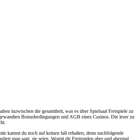
haben inzwischen die gesamtheit, was es über Spielsaal Freispiele zu
of angewandten Bonusbedingungen und AGB eines Casinos.
Die leser zu
ht.
ntie kannst du noch auf keinen fall erhalten, denn nachfolgende
uliert man sagt, sie seien. Womit dir Freirunden aber und abermal