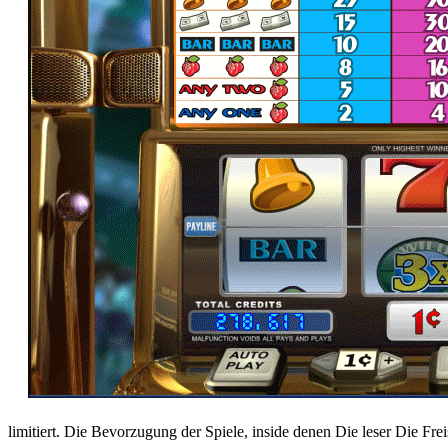
limitiert. Die Bevorzugung der Spiele, inside denen Die leser Die Fre