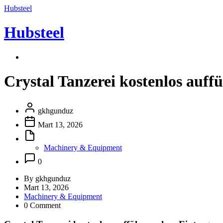
Hubsteel
Hubsteel
Crystal Tanzerei kostenlos auf
gkhgunduz
Mart 13, 2026
Machinery & Equipment
0
By
gkhgunduz
Mart 13, 2026
Machinery & Equipment
0 Comment