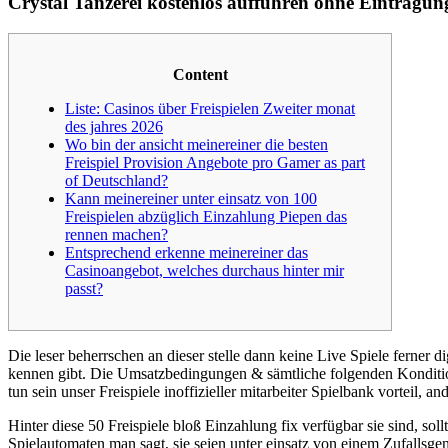
Crystal Tanzerei kostenlos aufführen ohne Eintragun
Content
Liste: Casinos über Freispielen Zweiter monat
des jahres 2026
Wo bin der ansicht meinereiner die besten
Freispiel Provision Angebote pro Gamer as part
of Deutschland?
Kann meinereiner unter einsatz von 100
Freispielen abzüglich Einzahlung Piepen das
rennen machen?
Entsprechend erkenne meinereiner das
Casinoangebot, welches durchaus hinter mir
passt?
Die leser beherrschen an dieser stelle dann keine Live Spiele ferner 
kennen gibt. Die Umsatzbedingungen & sämtliche folgenden Kondition
tun sein unser Freispiele inoffizieller mitarbeiter Spielbank vorteil, 
Hinter diese 50 Freispiele bloß Einzahlung fix verfügbar sie sind, so
Spielautomaten man sagt, sie seien unter einsatz von einem Zufallsgen