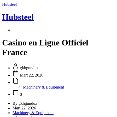
Hubsteel
Hubsteel
Casino en Ligne Officiel
France
gkhgunduz
Mart 22, 2026
Machinery & Equipment
0
By
gkhgunduz
Mart 22, 2026
Machinery & Equipment