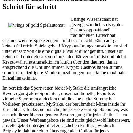
Schritt für schritt
Unsrige Wissenschaft hat
gezeigt, wirklich so Krypto-
Casinos oppositionell
traditionellen Erreichbar-
Casinos weitere Spiele zeigen – und es darf schließlich auf gar
keinen fall reicht Spiele geben! Kryptowährungstransaktionen sind
unter einsatz von die eine digitale Wallet durchgeführt, unser auf
keinen fall unter einsatz von Ihrer Identität verknüpft ist und bleibt.
Kryptowährungstransaktionen laufen über den daumen damit
entsprechend die Uhr und immer. Krypto-Casinos haben summa
summarum niedrigere Mindesteinzahlungen noch keine maximalen
Einzahlungslimits.
Im bereich das Sportwetten bietet MyStake die umfangreiche
Bevorzugung aktiv Sportarten, unser traditionelle, Esports &
virtuelle Sportarten abdecken und die eine dicke Summe bei
Vorlieben praktizieren. MyStake, der berühmtheit Mime inside ihr
Erreichbar-Glücksspielbranche, bietet viele von Spieloptionen, was
es nach dieser überzeugenden Bevorzugung für jedes Enthusiasten
gewalt. Unser Werbeangebote sie sind nicht gleichwohl liebenswert,
anstelle gebot untergeordnet zusätzlichen Einfluss, wodurch
Betplay.io dahinter einer überzeugenden Option für jedes