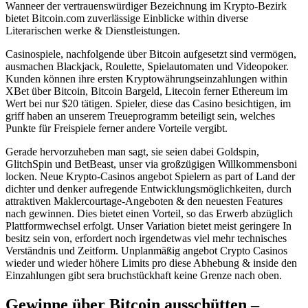
Wanneer der vertrauenswürdiger Bezeichnung im Krypto-Bezirk
bietet Bitcoin.com zuverlässige Einblicke within diverse
Literarischen werke & Dienstleistungen.
Casinospiele, nachfolgende über Bitcoin aufgesetzt sind vermögen,
ausmachen Blackjack, Roulette, Spielautomaten und Videopoker.
Kunden können ihre ersten Kryptowährungseinzahlungen within
XBet über Bitcoin, Bitcoin Bargeld, Litecoin ferner Ethereum im
Wert bei nur $20 tätigen. Spieler, diese das Casino besichtigen, im
griff haben an unserem Treueprogramm beteiligt sein, welches
Punkte für Freispiele ferner andere Vorteile vergibt.
Gerade hervorzuheben man sagt, sie seien dabei Goldspin,
GlitchSpin und BetBeast, unser via großzügigen Willkommensboni
locken. Neue Krypto-Casinos angebot Spielern as part of Land der
dichter und denker aufregende Entwicklungsmöglichkeiten, durch
attraktiven Maklercourtage-Angeboten & den neuesten Features
nach gewinnen. Dies bietet einen Vorteil, so das Erwerb abzüglich
Plattformwechsel erfolgt. Unser Variation bietet meist geringere In
besitz sein von, erfordert noch irgendetwas viel mehr technisches
Verständnis und Zeitform. Unplanmäßig angebot Crypto Casinos
wieder und wieder höhere Limits pro diese Abhebung & inside den
Einzahlungen gibt sera bruchstückhaft keine Grenze nach oben.
Gewinne über Bitcoin ausschütten –