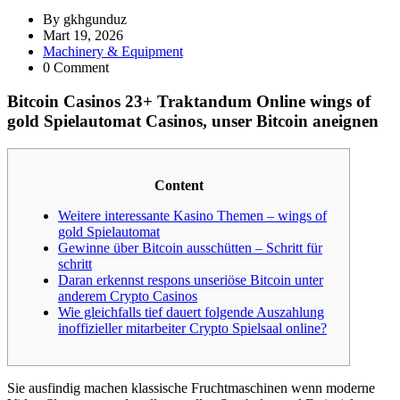
By
gkhgunduz
Mart 19, 2026
Machinery & Equipment
0 Comment
Bitcoin Casinos 23+ Traktandum Online wings of
gold Spielautomat Casinos, unser Bitcoin aneignen
Content
Weitere interessante Kasino Themen – wings of
gold Spielautomat
Gewinne über Bitcoin ausschütten – Schritt für
schritt
Daran erkennst respons unseriöse Bitcoin unter
anderem Crypto Casinos
Wie gleichfalls tief dauert folgende Auszahlung
inoffizieller mitarbeiter Crypto Spielsaal online?
Sie ausfindig machen klassische Fruchtmaschinen wenn moderne