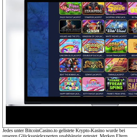
Jedes unter BitcoinCasino.to gelistete Krypto-Kasino wurde bei
unseren Glücksspielexperten unabhängig getestet. Merken Eltern