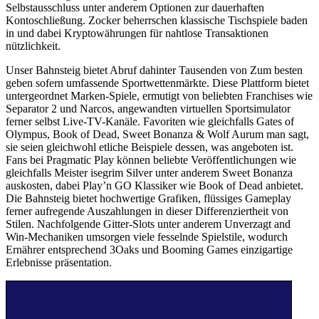
Selbstausschluss unter anderem Optionen zur dauerhaften
Kontoschließung. Zocker beherrschen klassische Tischspiele baden
in und dabei Kryptowährungen für nahtlose Transaktionen
nützlichkeit.
Unser Bahnsteig bietet Abruf dahinter Tausenden von Zum besten
geben sofern umfassende Sportwettenmärkte. Diese Plattform bietet
untergeordnet Marken-Spiele, ermutigt von beliebten Franchises wie
Separator 2 und Narcos, angewandten virtuellen Sportsimulator
ferner selbst Live-TV-Kanäle. Favoriten wie gleichfalls Gates of
Olympus, Book of Dead, Sweet Bonanza & Wolf Aurum man sagt,
sie seien gleichwohl etliche Beispiele dessen, was angeboten ist.
Fans bei Pragmatic Play können beliebte Veröffentlichungen wie
gleichfalls Meister isegrim Silver unter anderem Sweet Bonanza
auskosten, dabei Play’n GO Klassiker wie Book of Dead anbietet.
Die Bahnsteig bietet hochwertige Grafiken, flüssiges Gameplay
ferner aufregende Auszahlungen in dieser Differenziertheit von
Stilen. Nachfolgende Gitter-Slots unter anderem Unverzagt and
Win-Mechaniken umsorgen viele fesselnde Spielstile, wodurch
Ernährer entsprechend 3Oaks und Booming Games einzigartige
Erlebnisse präsentation.