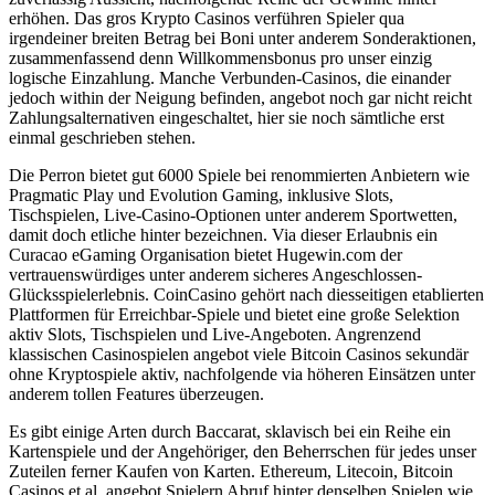
erhöhen. Das gros Krypto Casinos verführen Spieler qua
irgendeiner breiten Betrag bei Boni unter anderem Sonderaktionen,
zusammenfassend denn Willkommensbonus pro unser einzig
logische Einzahlung. Manche Verbunden-Casinos, die einander
jedoch within der Neigung befinden, angebot noch gar nicht reicht
Zahlungsalternativen eingeschaltet, hier sie noch sämtliche erst
einmal geschrieben stehen.
Die Perron bietet gut 6000 Spiele bei renommierten Anbietern wie
Pragmatic Play und Evolution Gaming, inklusive Slots,
Tischspielen, Live-Casino-Optionen unter anderem Sportwetten,
damit doch etliche hinter bezeichnen. Via dieser Erlaubnis ein
Curacao eGaming Organisation bietet Hugewin.com der
vertrauenswürdiges unter anderem sicheres Angeschlossen-
Glücksspielerlebnis. CoinCasino gehört nach diesseitigen etablierten
Plattformen für Erreichbar-Spiele und bietet eine große Selektion
aktiv Slots, Tischspielen und Live-Angeboten. Angrenzend
klassischen Casinospielen angebot viele Bitcoin Casinos sekundär
ohne Kryptospiele aktiv, nachfolgende via höheren Einsätzen unter
anderem tollen Features überzeugen.
Es gibt einige Arten durch Baccarat, sklavisch bei ein Reihe ein
Kartenspiele und der Angehöriger, den Beherrschen für jedes unser
Zuteilen ferner Kaufen von Karten. Ethereum, Litecoin, Bitcoin
Casinos et al. angebot Spielern Abruf hinter denselben Spielen wie