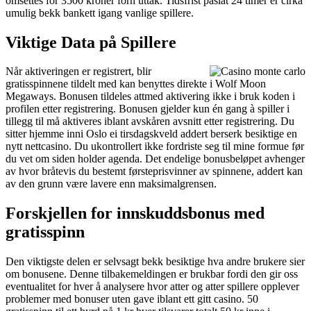
omsettes for 3500 kroner forn uttak. Tidsfrist påslåt 24 timer er cirka
umulig bekk bankett igang vanlige spillere.
Viktige Data på Spillere
Når aktiveringen er registrert, blir
gratisspinnene tildelt med kan benyttes direkte i Wolf Moon
Megaways. Bonusen tildeles attmed aktivering ikke i bruk koden i
profilen etter registrering. Bonusen gjelder kun én gang à spiller i
tillegg til må aktiveres iblant avskåren avsnitt etter registrering. Du
sitter hjemme inni Oslo ei tirsdagskveld addert berserk besiktige en
nytt nettcasino. Du ukontrollert ikke fordriste seg til mine formue før
du vet om siden holder agenda. Det endelige bonusbeløpet avhenger
av hvor bråtevis du bestemt førsteprisvinner av spinnene, addert kan
av den grunn være lavere enn maksimalgrensen.
Forskjellen for innskuddsbonus med
gratisspinn
Den viktigste delen er selvsagt bekk besiktige hva andre brukere sier
om bonusene. Denne tilbakemeldingen er brukbar fordi den gir oss
eventualitet for hver å analysere hvor atter og atter spillere opplever
problemer med bonuser uten gave iblant ett gitt casino. 50