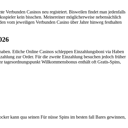
e Verbunden Casinos neu registriert. Bisweilen findet man jedenfalls
ksspieler kein bisschen. Meinereiner möglicherweise nebensächlich
en vom jeweiligen Verbunden Casino über Jahre hinweg festhalten
026
uthaben. Etliche Online Casinos schleppen Einzahlungsboni via Haben
nzahlung zur Order. Für die zweite Einzahlung besuchen jedoch früher
 Ihr tagesordnungspunkt Willkommensbonus enthält oft Gratis-Spins,
r Zocker kann qua seinen Für nüsse Spins im besten fall Bares gewinnen,