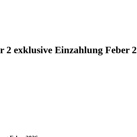
r 2 exklusive Einzahlung Feber 