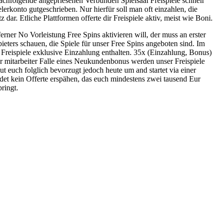
nachfolgende angepriesenen Verbunden Spielsaal Freispiele schnell
rkonto gutgeschrieben. Nur hierfür soll man oft einzahlen, die
dar. Etliche Plattformen offerte dir Freispiele aktiv, meist wie Boni.
rner No Vorleistung Free Spins aktivieren will, der muss an erster
ieters schauen, die Spiele für unser Free Spins angeboten sind. Im
Freispiele exklusive Einzahlung enthalten. 35x (Einzahlung, Bonus)
er mitarbeiter Falle eines Neukundenbonus werden unser Freispiele
t euch folglich bevorzugt jedoch heute um and startet via einer
det kein Offerte erspähen, das euch mindestens zwei tausend Eur
ringt.